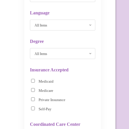
Language
All Items
Degree
All Items
Insurance Accepted
Medicaid
Medicare
Private Insurance
Self-Pay
Coordinated Care Center