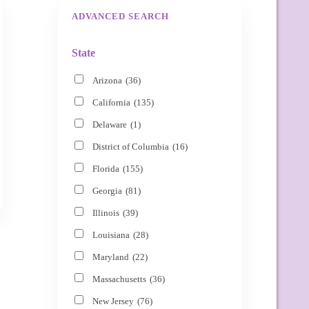
ADVANCED SEARCH
State
Arizona
(36)
California
(135)
Delaware
(1)
District of Columbia
(16)
Florida
(155)
Georgia
(81)
Illinois
(39)
Louisiana
(28)
Maryland
(22)
Massachusetts
(36)
New Jersey
(76)