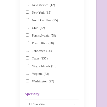
New Mexico
(12)
New York
(35)
North Carolina
(75)
Ohio
(82)
Pennsylvania
(58)
Puerto Rico
(18)
Tennessee
(16)
Texas
(155)
Virgin Islands
(10)
Virginia
(73)
Washington
(27)
Specialty
All Specialties