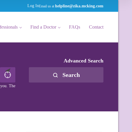
helpline@zika.mcking.com
Log In
Email us at
fessionals
Find a Doctor
FAQs
Contact
Advanced Search
Search
r you. The