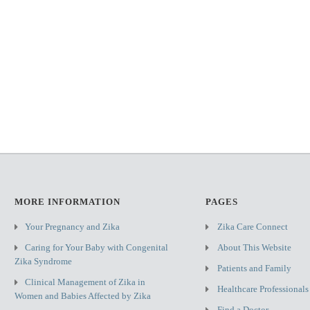
MORE INFORMATION
PAGES
Your Pregnancy and Zika
Zika Care Connect
Caring for Your Baby with Congenital
About This Website
Zika Syndrome
Patients and Family
Clinical Management of Zika in
Healthcare Professionals
Women and Babies Affected by Zika
Find a Doctor